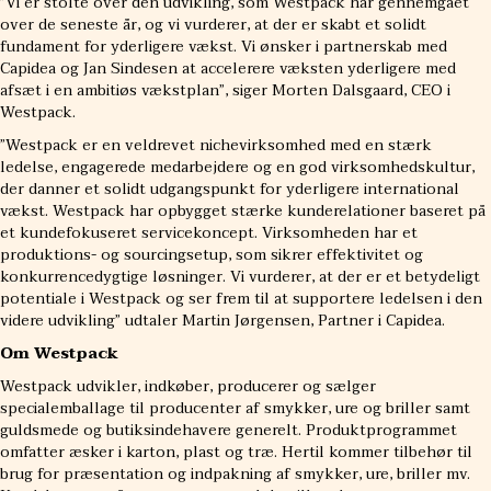
”Vi er stolte over den udvikling, som Westpack har gennemgået
over de seneste år, og vi vurderer, at der er skabt et solidt
fundament for yderligere vækst. Vi ønsker i partnerskab med
Capidea og Jan Sindesen at accelerere væksten yderligere med
afsæt i en ambitiøs vækstplan”, siger Morten Dalsgaard, CEO i
Westpack.
”Westpack er en veldrevet nichevirksomhed med en stærk
ledelse, engagerede medarbejdere og en god virksomhedskultur,
der danner et solidt udgangspunkt for yderligere international
vækst. Westpack har opbygget stærke kunderelationer baseret på
et kundefokuseret servicekoncept. Virksomheden har et
produktions- og sourcingsetup, som sikrer effektivitet og
konkurrencedygtige løsninger. Vi vurderer, at der er et betydeligt
potentiale i Westpack og ser frem til at supportere ledelsen i den
videre udvikling” udtaler Martin Jørgensen, Partner i Capidea.
Om Westpack
Westpack udvikler, indkøber, producerer og sælger
specialemballage til producenter af smykker, ure og briller samt
guldsmede og butiksindehavere generelt. Produktprogrammet
omfatter æsker i karton, plast og træ. Hertil kommer tilbehør til
brug for præsentation og indpakning af smykker, ure, briller mv.