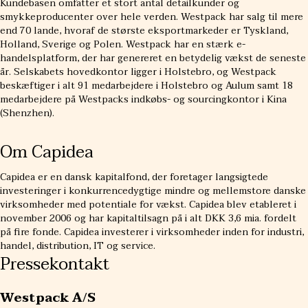
Kundebasen omfatter et stort antal detailkunder og
smykkeproducenter over hele verden. Westpack har salg til mere
end 70 lande, hvoraf de største eksportmarkeder er Tyskland,
Holland, Sverige og Polen. Westpack har en stærk e-
handelsplatform, der har genereret en betydelig vækst de seneste
år. Selskabets hovedkontor ligger i Holstebro, og Westpack
beskæftiger i alt 91 medarbejdere i Holstebro og Aulum samt 18
medarbejdere på Westpacks indkøbs- og sourcingkontor i Kina
(Shenzhen).
Om Capidea
Capidea er en dansk kapitalfond, der foretager langsigtede
investeringer i konkurrencedygtige mindre og mellemstore danske
virksomheder med potentiale for vækst. Capidea blev etableret i
november 2006 og har kapitaltilsagn på i alt DKK 3,6 mia. fordelt
på fire fonde. Capidea investerer i virksomheder inden for industri,
handel, distribution, IT og service.
Pressekontakt
Westpack A/S