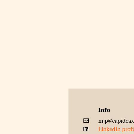
Info
mjp@capidea.
LinkedIn profi